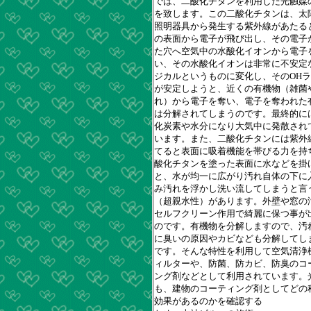
では、二酸化チタンを利用した光触媒
を致します。この二酸化チタンは、太
照明器具から発生する紫外線があたる
の表面から電子が飛び出し、その電子
た穴へ空気中の水酸化イオンから電子
い、その水酸化イオンは非常に不安定
ジカルというものに変化し、そのOH
が安定しようと、近くの有機物（雑菌
れ）から電子を奪い、電子を奪われた
は分解されてしまうのです。最終的に
化炭素や水分になり大気中に発散され
います。また、二酸化チタンには紫外
てると表面に吸着機能を帯びる力を持
酸化チタンを塗った表面に水などを掛
と、水が均一に広がり汚れ自体の下に
み汚れを浮かし洗い流してしまうと言
（超親水性）があります。外壁や窓の
セルフクリーン作用で綺麗に保つ事が
のです。有機物を分解しますので、汚
に臭いの原因やカビなども分解してし
です。そんな特性を利用して空気清浄
ィルターや、防菌、防カビ、防臭のコ
ング剤などとして利用されています。
も、建物のコーティング剤としてどの
効果があるのかを確認する