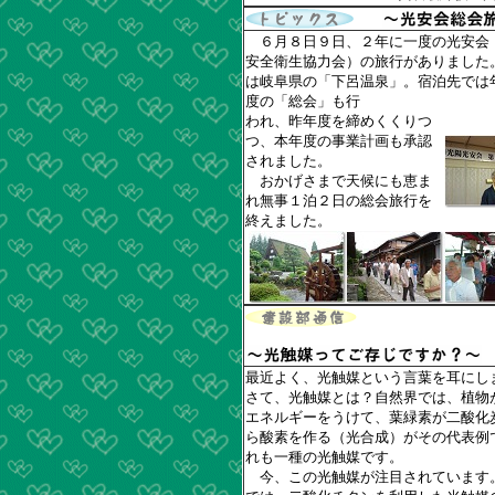
６月８日９日、２年に一度の光安会
安全衛生協力会）の旅行がありました
は岐阜県の「下呂温泉」。宿泊先では
度の「総会」も行
われ、昨年度を締めくくりつ
つ、本年度の事業計画も承認
されました。
おかげさまで天候にも恵ま
れ無事１泊２日の総会旅行を
終えました。
最近よく、光触媒という言葉を耳にし
さて、光触媒とは？自然界では、植物
エネルギーをうけて、葉緑素が二酸化
ら酸素を作る（光合成）がその代表例
れも一種の光触媒です。
今、この光触媒が注目されています