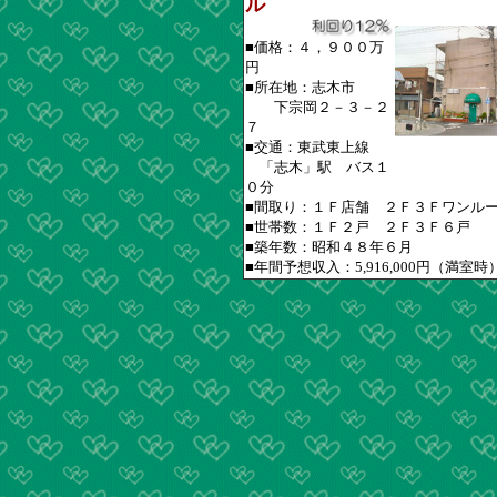
ル
■価格：４，９００万
円
■所在地：志木市
下宗岡２－３－２
７
■交通：東武東上線
「志木」駅 バス１
０分
■間取り：１Ｆ店舗 ２Ｆ３Ｆワンル
■世帯数：１Ｆ２戸 ２Ｆ３Ｆ６戸
■築年数：昭和４８年６月
■年間予想収入：5,916,000円（満室時