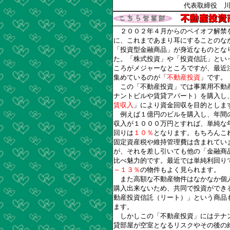
代表取締役 
２００２年４月からのペイオフ解禁
に、これまであまり耳にすることのな
「投資型金融商品」が身近なものとな
た。「株式投資」や「投資信託」とい
ころがメジャーなところですが、最近
集めているのが「
不動産投資
」です。
この「不動産投資」では事業用不動
ナントビルや賃貸アパート）を購入し
賃収入
」により資金回収を目的としま
例えば１億円のビルを購入し、年間
収入が１０００万円とすれば、単純な
回りは
１０％
となります。もちろんこ
固定資産税や維持管理費は含まれてい
が、それを差し引いても他の「金融商
比べ魅力的です。最近では単純利回り
～１３％
の物件もよく見られます。
また高額な不動産物件はなかなか個
購入出来ないため、共同で投資ができ
動産投資信託（リート）」という商品
ます。
しかしこの「不動産投資」にはテナ
貸部屋が空室となるリスクやその後の