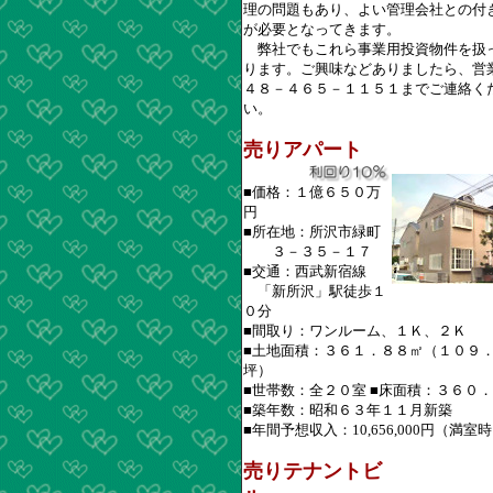
理の問題もあり、よい管理会社との付
が必要となってきます。
弊社でもこれら事業用投資物件を扱
ります。ご興味などありましたら、営
４８－４６５－１１５１までご連絡く
い。
売りアパート
■価格：１億６５０万
円
■所在地：所沢市緑町
３－３５－１７
■交通：西武新宿線
「新所沢」駅徒歩１
０分
■間取り：ワンルーム、１Ｋ、２Ｋ
■土地面積：３６１．８８㎡（１０９
坪）
■世帯数：全２０室 ■床面積：３６０
■築年数：昭和６３年１１月新築
■年間予想収入：10,656,000円（満室
売りテナントビ