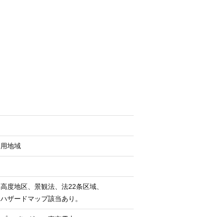
専用地域
m高度地区、景観法、法22条区域、
水ハザードマップ該当あり。