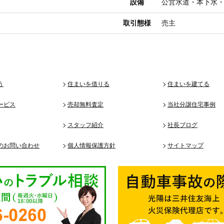
設備
公営水道・本下水
取引態様
売主
う
住まいを借りる
住まいを建てる
ービス
売却無料査定
当社分譲住宅事例
スタッフ紹介
社長ブログ
のお問い合わせ
個人情報保護方針
サイトマップ