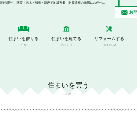
住まいを買う｜不動産情報サイトに無いオリジナルの物件を随時公開中。朝霞・志木・和光・新座で地域密着、耐震診断の光陽にお任せ下さい。
お
住まいを借りる
住まいを建てる
リフォームする
RENT
ORDER
REFORM
住まいを買う
BUY