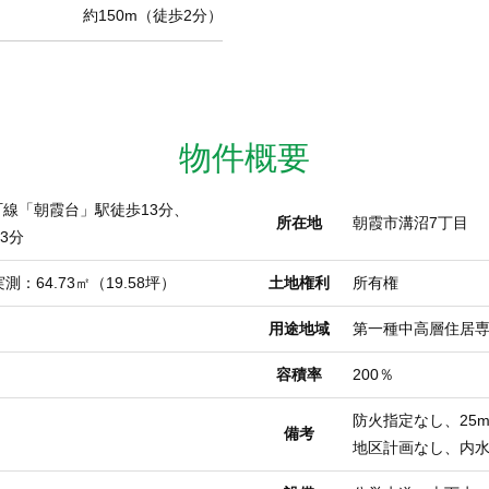
約150m（徒歩2分）
物件概要
線「朝霞台」駅徒歩13分、
所在地
朝霞市溝沼7丁目
3分
測：64.73㎡（19.58坪）
土地権利
所有権
用途地域
第一種中高層住居
容積率
200％
防火指定なし、25
備考
地区計画なし、内