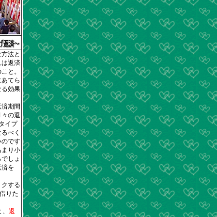
な方法と
れは返済
のこと。
にあてら
なる効果
返済期間
月々の返
タイプ
なるべく
いのです
あまり小
るでしょ
返済を
トクする
で借りた
と、
返