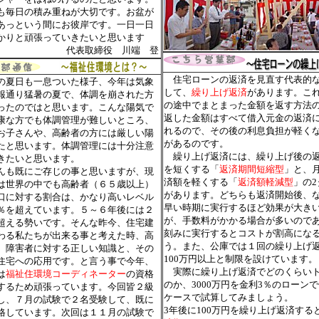
毎日の積み重ねが大切です。お盆が
あっという間にお彼岸です。一日一日
かりと頑張っていきたいと思います
代表取締役 川端 登
住宅ローンの返済を見直す代表的
夏日も一息ついた様子、今年は気象
して、
繰り上げ返済
があります。こ
報通り猛暑の夏で、体調を崩された方
の途中でまとまった金額を返す方法
ったのではと思います。こんな陽気で
返した金額はすべて借入元金の返済
康な方でも体調管理が難しいところ、
れるので、その後の利息負担が軽く
お子さんや、高齢者の方には厳しい陽
があるのです。
たと思います。体調管理には十分注意
繰り上げ返済には、繰り上げ後の
きたいと思います。
を短くする「
返済期間短縮型
」と、
も既にご存じの事と思いますが、現
済額を軽くする「
返済額軽減型
」の2
は世界の中でも高齢者（６５歳以上）
があります。どちらも返済開始後、
口に対する割合は、かなり高いレベル
早い時期に実行するほど効果が大き
％を超えています。５～６年後には２
が、手数料がかかる場合が多いので
超える勢いです。そんな昨今、住宅建
刻みに実行するとコストが割高にな
わる私たちが出来る事と考えた時、高
う。また、公庫では１回の繰り上げ
、障害者に対する正しい知識と、その
100万円以上と制限を設けています。
住宅への応用です。と言う事で今年、
実際に繰り上げ返済でどのくらい
は
福祉住環境コーディネーター
の資格
のか、3000万円を金利3％のローン
するため頑張っています。今回皆２級
ケースで試算してみましょう。
し、７月の試験で２名受験して、既に
3年後に100万円を繰り上げ返済する
格しています。次回は１１月の試験で