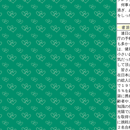
何事も
過ぎ、
をしっ
連日の
庁の予
も多か
は、健
小さい
気だっ
して頂
皆さん
在日本
の総人
で１９
５％を
築に携
齢者や
知識の
光陽で
を取得
に挑戦
２名合