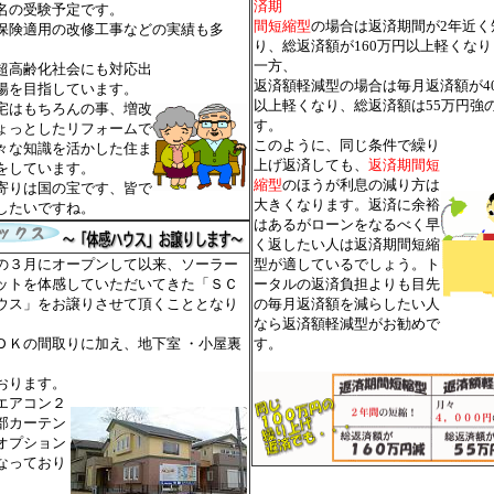
済期
名の受験予定です。
間短縮型
の場合は返済期間が2年近く
険適用の改修工事などの実績も多
り、総返済額が160万円以上軽くな
一方、
高齢化社会にも対応出
返済額軽減型の場合は毎月返済額が40
陽を目指しています。
以上軽くなり、総返済額は55万円強
宅はもちろんの事、増改
す。
ょっとしたリフォームで
このように、同じ条件で繰り
々な知識を活かした住ま
上げ返済しても、
返済期間短
をしています。
縮型
のほうが利息の減り方は
りは国の宝です、皆で
大きくなります。返済に余裕
したいですね。
はあるがローンをなるべく早
く返したい人は返済期間短縮
３月にオープンして以来、ソーラー
型が適しているでしょう。ト
ットを体感していただいてきた「ＳＣ
ータルの返済負担よりも目先
ウス」をお譲りさせて頂くこととなり
の毎月返済額を減らしたい人
。
なら返済額軽減型がお勧めで
Ｋの間取りに加え、地下室 ・小屋裏
す。
おります。
エアコン２
部カーテン
オプション
なっており