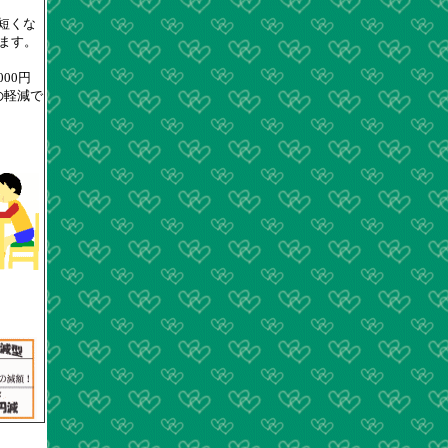
短くな
ります。
00円
の軽減で