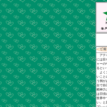
アテネ
には目
ャーの
るとい
よくス
いこと
う例が
台で自
精神力
は日頃
世界中
い」と
プレッ