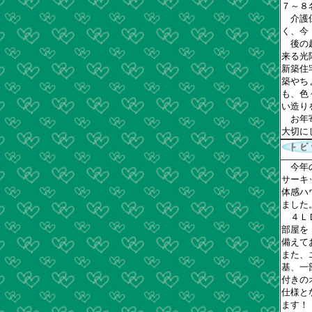
７～８
介護保
く、今
後の超
来る光
新築住
築やち
も、色
い造り
お年寄
大切に
今年の
サーキ
体感ハ
ました
４ＬＤ
部屋を
備えて
また、
基、一
付きの
仕様と
ます！