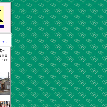
次へ
２０日
っており