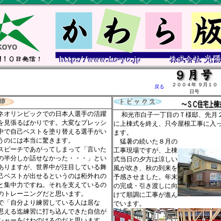
２００４年 ９月１０
戻る
日号
オリンピックでの日本人選手の活躍
和光市白子一丁目のＴ様邸、先月
を見張るばかりです。大変なプレッシ
に上棟式を終え、只今屋根工事に入
中で自己ベストを塗り替える選手がい
ます。
うのには本当に驚きます。
猛暑の続いた８月の
ピーチであがってしまって「言いた
工事現場ですが、上棟
の半分しか話せなかった・・・」とい
式当日の夕方は涼しい
ありますが、世界中が注目している舞
風が吹き、秋の到来を
己ベストが出せるというのは桁外れの
予感させました。年末
と集中力ですね。それを支えているの
の完成・引き渡しに向
のトレーニングだと思います。
けて順調に工事が進ん
で「自分より練習している人は居な
でいます。
思える迄練習に打ち込んできた自信が
シャーをはねのけるのだと思います。