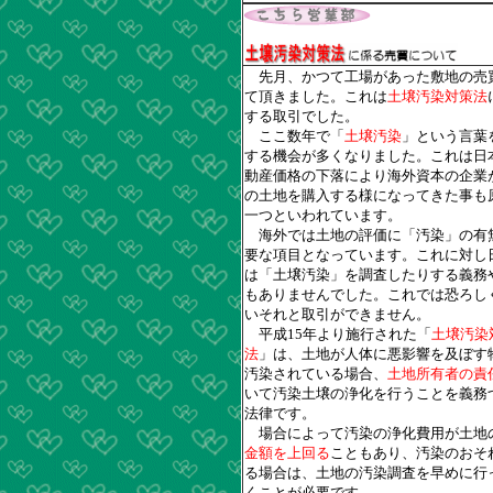
先月、かつて工場があった敷地の売
て頂きました。これは
土壌汚染対策法
する取引でした。
ここ数年で「
土壌汚染
」という言葉
する機会が多くなりました。これは日
動産価格の下落により海外資本の企業
の土地を購入する様になってきた事も
一つといわれています。
海外では土地の評価に「汚染」の有
要な項目となっています。これに対し
は「土壌汚染」を調査したりする義務
もありませんでした。これでは恐ろし
いそれと取引ができません。
平成15年より施行された「
土壌汚染
法
」は、土地が人体に悪影響を及ぼす
汚染されている場合、
土地所有者の責
いて汚染土壌の浄化を行うことを義務
法律です。
場合によって汚染の浄化費用が土地
金額を上回る
こともあり、汚染のおそ
る場合は、土地の汚染調査を早めに行
くことが必要です。