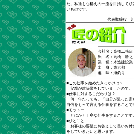
た。私達も心構えの一流を目指して頑
いものです。
代表取締役 
会社名：高橋工務店
氏 名：高橋 勝之
業 種：木造建設業
出 身：東京都
趣 味：海釣り
■この仕事を始めたきっかけは？
父親が建築業をしていましたので。
■仕事に対するこだわりは？
何十年たっても、「自分が造った家
自信をもって言える仕事をすることで
■モットー
とにかく丁寧な仕事をすることです
■ひとこと
お客様の要望にお答えして長いお付
をしていきたいと思います。