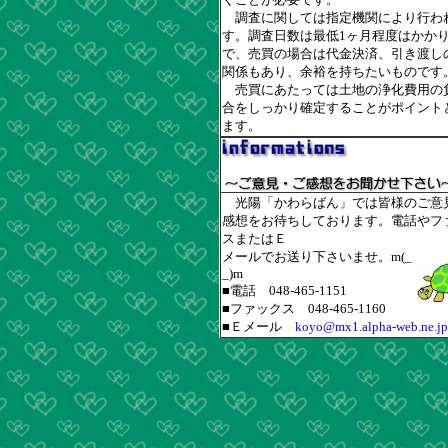
調査に関しては指定機関により行わ
す。調査日数は最低1ヶ月程度はかか
で、売買の場合は代金決済、引き渡し
関係もあり、余裕を持ちたいものです
売買にあたっては土地の浄化費用の
合をしっかり確定することがポイント
ます。
光陽「かわらばん」では皆様のご意
感想をお待ちしております。電話やフ
スまたはＥ
メールでお送り下さいませ。m(_
_)m
■電話 048-465-1151
■ファックス 048-465-1160
■Ｅメール
koyo@mx1.alpha-web.ne.jp