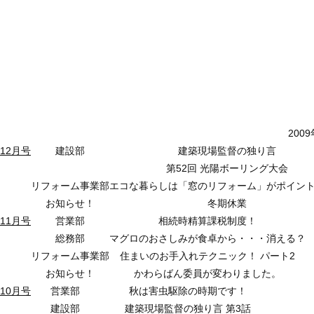
200
12月号
建設部
建築現場監督の独り言
第52回 光陽ボーリング大会
リフォーム事業部
エコな暮らしは「窓のリフォーム」がポイン
お知らせ！
冬期休業
11月号
営業部
相続時精算課税制度！
総務部
マグロのおさしみが食卓から・・・消える？
リフォーム事業部
住まいのお手入れテクニック！ パート2
お知らせ！
かわらばん委員が変わりました。
10月号
営業部
秋は害虫駆除の時期です！
建設部
建築現場監督の独り言 第3話