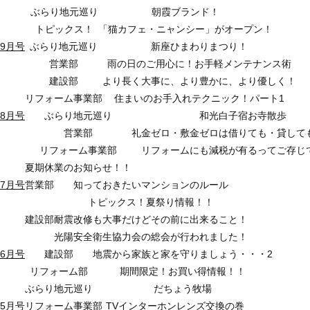
ぶらり地元巡り
朝霞ブランド！
トピックス！
「猫カフェ・ニャンシー」がオープン！
9月号
ぶらり地元巡り
新座ひまわりまつり！
営業部
雨の日のご用心に！お手軽メンテナンス術
建設部
より長く大事に、より豊かに、より優しく！
リフォーム事業部
住まいのお手入れテクニック！パート1
8月号
ぶらり地元巡り
和光白子宿お寺散歩
営業部
礼金ゼロ・敷金ゼロは借りても・貸して
リフォーム事業部
リフォームにも減税が有るってご存じ
夏期休業のお知らせ！！
7月号
営業部
知っておきたいマンションのルール
トピックス！夏祭り情報！！
建設部
耐震改修も大事だけどその前に出来ること！
光陽安全衛生協力会の総会が行われました！
6月号
建設部
地震から家族と家を守りましょう・・・2
リフォーム部
期間限定！お買い得情報！！
ぶらり地元巡り
だちょう牧場
5月号
リフォーム事業部
TVインターホンレンズ交換の巻