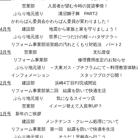
営業部
入居者が望む今時の賃貸事情！
ぶらり地元巡り
溝沼獅子舞 PART2
かわらばん委員会
かわらばん委員が変わりました！
4月号
建設部
地震から家族と家を守りましょう！
ぶらり地元巡り
世界に一つだけの桜～ハタザクラ～
リフォーム事業部
浴室鏡の汚れとくもり対処法 パート2
3月号
営業部
支払督促
リフォーム事業部
修理費用改定のお知らせ
ぶらり地元巡り
～大東ガス・プチフラムにて～料理教室体験
インフォメーション
スタッフブログ公開！
2月号
建設部
浜崎4丁目PJ完成間近
リフォーム事業部
第二回 結露を防いで快適生活
ぶらり地元巡り
気になるスイーツ店
営業部
イメージ替えて入居率UP？
1月号
新年のご挨拶
建設部
メンテナンス・クレーム処理について
リフォーム事業部
第一回 結露を防いで快適冬生活
ぶらり地元巡り
そうだ！平林寺へ行こう